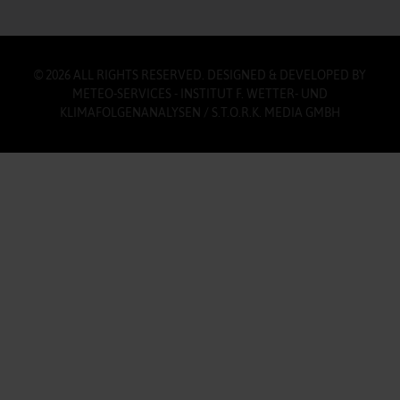
© 2026 ALL RIGHTS RESERVED. DESIGNED & DEVELOPED BY
METEO-SERVICES - INSTITUT F. WETTER- UND
KLIMAFOLGENANALYSEN / S.T.O.R.K. MEDIA GMBH