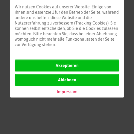
Forties
Wir nutzen Cookies auf unserer Website. Einige von
Viking
ihnen sind essenziell für den Betrieb der Seite, während
andere uns helfen, diese Website und die
Utsira
Nutzererfahrung zu verbessern (Tracking Cookies). Sie
Utsira Wetter
können selbst entscheiden, ob Sie die Cookies zulassen
Fischer/Skagerrak
möchten. Bitte beachten Sie, dass bei einer Ablehnung
womöglich nicht mehr alle Funktionalitäten der Seite
Hebriden/Schottland
zur Verfügung stehen.
Akzeptieren
Ablehnen
Impressum