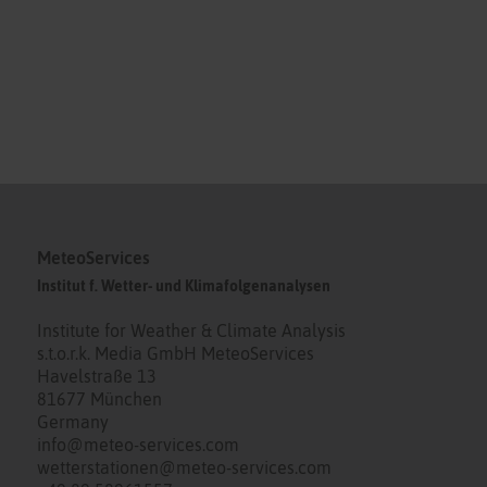
MeteoServices
Institut f. Wetter- und Klimafolgenanalysen
Institute for Weather & Climate Analysis
s.t.o.r.k. Media GmbH MeteoServices
Havelstraße 13
81677 München
Germany
info@meteo-services.com
wetterstationen@meteo-services.com