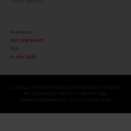
+49 89 58961557
Impressum
zum Impressum
AGB
zu den AGBs
© 2026 ALL RIGHTS RESERVED. DESIGNED & DEVELOPED BY
METEO-SERVICES - INSTITUT F. WETTER- UND
KLIMAFOLGENANALYSEN / S.T.O.R.K. MEDIA GMBH