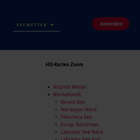
Anmelden
SEEWETTER
HD-Karten Zoom
Atlantik Wetter
Nordatlantik
Barent See
Norwegen Nord
Petschora See
Europ. Nordmeer
Labrador See Nord
Labrador See Süd