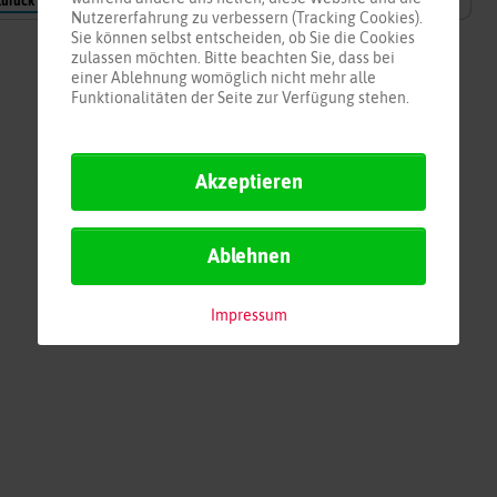
Zurück
Weiter
Neu laden
Nutzererfahrung zu verbessern (Tracking Cookies).
Sie können selbst entscheiden, ob Sie die Cookies
zulassen möchten. Bitte beachten Sie, dass bei
einer Ablehnung womöglich nicht mehr alle
Funktionalitäten der Seite zur Verfügung stehen.
Akzeptieren
Ablehnen
Impressum