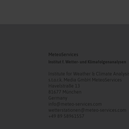
MeteoServices
Institut f. Wetter- und Klimafolgenanalysen
Institute for Weather & Climate Analysi
s.t.o.r.k. Media GmbH MeteoServices
Havelstraße 13
81677 München
Germany
info@meteo-services.com
wetterstationen@meteo-services.com
+49 89 58961557