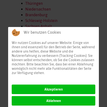
Thüringen
Niedersachsen
Brandenburg
Schleswig-Holstein
Sachsen-Anhalt
Mecklenburg-Vorp.
Wir benutzen Cookies
Österreich
Wir nutzen Cookies auf unserer Website. Einige von
Schweiz
ihnen sind essenziell für den Betrieb der Seite, während
Alpenraum
andere uns helfen, diese Website und die
Frankreich
Nutzererfahrung zu verbessern (Tracking Cookies). Sie
können selbst entscheiden, ob Sie die Cookies zulassen
BeNeLux
möchten. Bitte beachten Sie, dass bei einer Ablehnung
Europa Nord
womöglich nicht mehr alle Funktionalitäten der Seite
Europa Ost
zur Verfügung stehen.
Europa Süd
Akzeptieren
Ablehnen