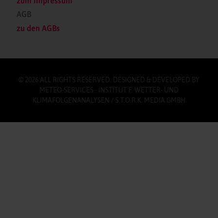
zum Impressum
AGB
zu den AGBs
© 2026 ALL RIGHTS RESERVED. DESIGNED & DEVELOPED BY
METEO-SERVICES - INSTITUT F. WETTER- UND
KLIMAFOLGENANALYSEN / S.T.O.R.K. MEDIA GMBH