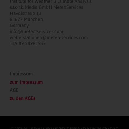
Institute for Weather & Climate Analysis
s.t.o.r.k. Media GmbH MeteoServices
Havelstraße 13
81677 München
Germany
info@meteo-services.com
wetterstationen@meteo-services.com
+49 89 58961557
Impressum
zum Impressum
AGB
zu den AGBs
© 2026 ALL RIGHTS RESERVED. DESIGNED & DEVELOPED BY