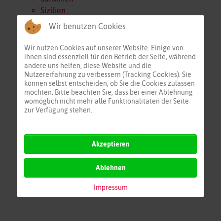
Sizilien
Alboran
Wir benutzen Cookies
Nördl. Algerien
Nördl. Tunesien
Wir nutzen Cookies auf unserer Website. Einige von
ihnen sind essenziell für den Betrieb der Seite, während
Östl. Tunesien
andere uns helfen, diese Website und die
Span/Bal/Alg
Nutzererfahrung zu verbessern (Tracking Cookies). Sie
Korsika/Sardinien
können selbst entscheiden, ob Sie die Cookies zulassen
möchten. Bitte beachten Sie, dass bei einer Ablehnung
Italien/Malta/Lybien
womöglich nicht mehr alle Funktionalitäten der Seite
Östl. Mittelmeer
zur Verfügung stehen.
Adria
Kors/Sar/Tun
Mittelmeer Zentral
Akzeptieren
Ablehnen
Impressum