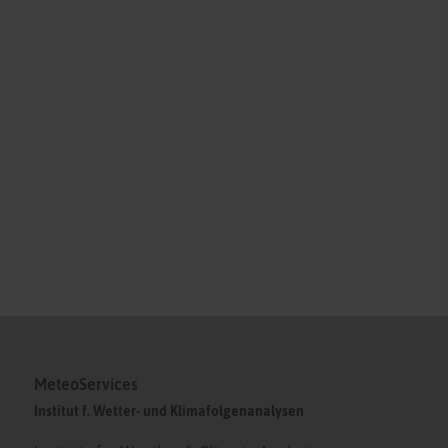
MeteoServices
Institut f. Wetter- und Klimafolgenanalysen