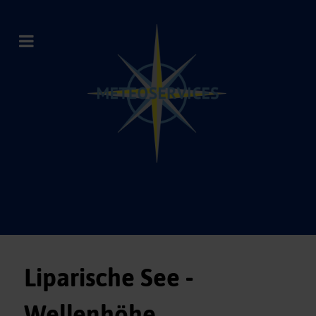
Liparische See -
Wellenhöhe