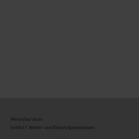
MeteoServices
Institut f. Wetter- und Klimafolgenanalysen