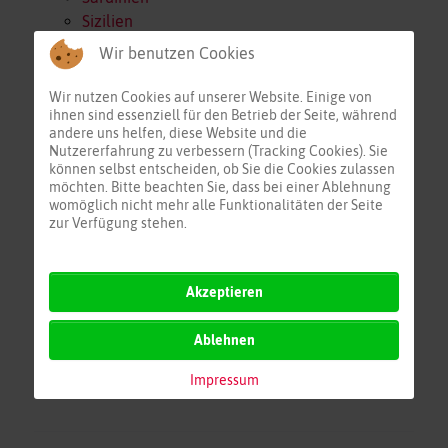
Sizilien
Alboran
Wir benutzen Cookies
Nördl. Algerien
Nördl. Tunesien
Wir nutzen Cookies auf unserer Website. Einige von
ihnen sind essenziell für den Betrieb der Seite, während
Östl. Tunesien
andere uns helfen, diese Website und die
Span/Bal/Alg
Nutzererfahrung zu verbessern (Tracking Cookies). Sie
Korsika/Sardinien
können selbst entscheiden, ob Sie die Cookies zulassen
möchten. Bitte beachten Sie, dass bei einer Ablehnung
Italien/Malta/Lybien
womöglich nicht mehr alle Funktionalitäten der Seite
Östl. Mittelmeer
zur Verfügung stehen.
Adria
Kors/Sar/Tun
Mittelmeer Zentral
Akzeptieren
Ablehnen
Impressum