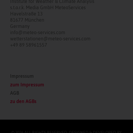
Institute for Weather & Climate Analysis
s.t.o.r.k. Media GmbH MeteoServices
Havelstraße 13
81677 München
Germany
info@meteo-services.com
wetterstationen@meteo-services.com
+49 89 58961557
Impressum
zum Impressum
AGB
zu den AGBs
© 2026 ALL RIGHTS RESERVED. DESIGNED & DEVELOPED BY