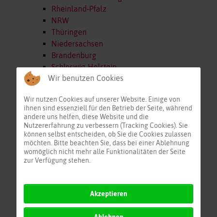
Rheinland-Pfalz
NRW
Thüringen
Niedersachsen
Brandenburg
Schleswig-Holstein
Wir benutzen Cookies
Sachsen-Anhalt
Mecklenburg-Vorp.
Wir nutzen Cookies auf unserer Website. Einige von
Österreich
ihnen sind essenziell für den Betrieb der Seite, während
Schweiz
andere uns helfen, diese Website und die
Alpenraum
Nutzererfahrung zu verbessern (Tracking Cookies). Sie
können selbst entscheiden, ob Sie die Cookies zulassen
Frankreich
möchten. Bitte beachten Sie, dass bei einer Ablehnung
BeNeLux
womöglich nicht mehr alle Funktionalitäten der Seite
Europa Nord
zur Verfügung stehen.
Europa Ost
Europa Süd
Akzeptieren