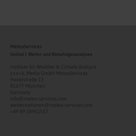
MeteoServices
Institut f. Wetter- und Klimafolgenanalysen
Institute for Weather & Climate Analysis
s.t.o.r.k. Media GmbH MeteoServices
Havelstraße 13
81677 München
Germany
info@meteo-services.com
wetterstationen@meteo-services.com
+49 89 58961557