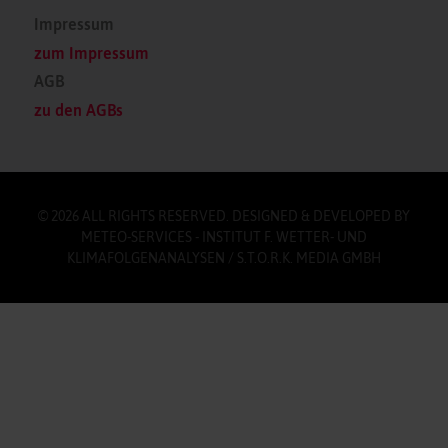
Impressum
zum Impressum
AGB
zu den AGBs
© 2026 ALL RIGHTS RESERVED. DESIGNED & DEVELOPED BY
METEO-SERVICES - INSTITUT F. WETTER- UND
KLIMAFOLGENANALYSEN / S.T.O.R.K. MEDIA GMBH