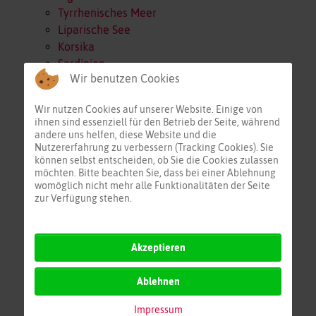
Tyrrhenisches Meer
Liparische See
Korsika
Sardinien
Wir benutzen Cookies
Sizilien
Sizilien Wetter
Wir nutzen Cookies auf unserer Website. Einige von
Alboran
ihnen sind essenziell für den Betrieb der Seite, während
Nördl. Algerien
andere uns helfen, diese Website und die
Nördl. Tunesien
Nutzererfahrung zu verbessern (Tracking Cookies). Sie
können selbst entscheiden, ob Sie die Cookies zulassen
Östl. Tunesien
möchten. Bitte beachten Sie, dass bei einer Ablehnung
Span/Bal/Alg
womöglich nicht mehr alle Funktionalitäten der Seite
Korsika/Sardinien
zur Verfügung stehen.
Italien/Malta/Lybien
Östl. Mittelmeer
Akzeptieren
Adria
Kors/Sar/Tun
Ablehnen
Mittelmeer Zentral
Impressum