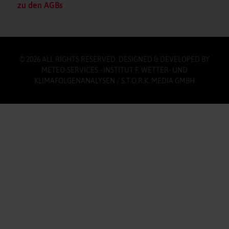
zu den AGBs
© 2026 ALL RIGHTS RESERVED. DESIGNED & DEVELOPED BY
METEO-SERVICES - INSTITUT F. WETTER- UND
KLIMAFOLGENANALYSEN / S.T.O.R.K. MEDIA GMBH