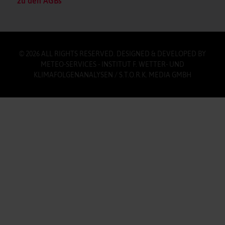
zu den AGBs
© 2026 ALL RIGHTS RESERVED. DESIGNED & DEVELOPED BY
METEO-SERVICES - INSTITUT F. WETTER- UND
KLIMAFOLGENANALYSEN / S.T.O.R.K. MEDIA GMBH