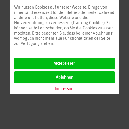
Israel/Ägypten
Wir nutzen Cookies auf unserer Website. Einige von
ihnen sind essenziell für den Betrieb der Seite, während
Ägäis
andere uns helfen, diese Website und die
Türk.-Zyp.-Isr.
Nutzererfahrung zu verbessern (Tracking Cookies). Sie
Adria
können selbst entscheiden, ob Sie die Cookies zulassen
möchten. Bitte beachten Sie, dass bei einer Ablehnung
Kors/Sar/Tun
womöglich nicht mehr alle Funktionalitäten der Seite
Mittelmeer Zentral
zur Verfügung stehen.
Akzeptieren
Ablehnen
Impressum