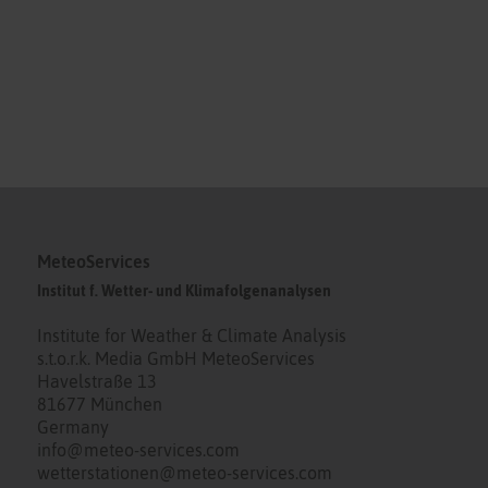
MeteoServices
Institut f. Wetter- und Klimafolgenanalysen
Institute for Weather & Climate Analysis
s.t.o.r.k. Media GmbH MeteoServices
Havelstraße 13
81677 München
Germany
info@meteo-services.com
wetterstationen@meteo-services.com