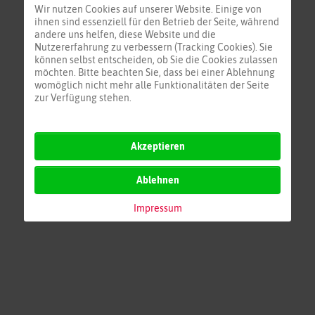
Wir nutzen Cookies auf unserer Website. Einige von
Ägäis
ihnen sind essenziell für den Betrieb der Seite, während
Türk.-Zyp.-Isr.
andere uns helfen, diese Website und die
Nutzererfahrung zu verbessern (Tracking Cookies). Sie
Adria
können selbst entscheiden, ob Sie die Cookies zulassen
Kors/Sar/Tun
möchten. Bitte beachten Sie, dass bei einer Ablehnung
Mittelmeer Zentral
womöglich nicht mehr alle Funktionalitäten der Seite
zur Verfügung stehen.
Akzeptieren
Ablehnen
Impressum