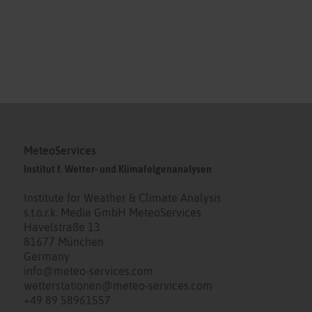
MeteoServices
Institut f. Wetter- und Klimafolgenanalysen
Institute for Weather & Climate Analysis
s.t.o.r.k. Media GmbH MeteoServices
Havelstraße 13
81677 München
Germany
info@meteo-services.com
wetterstationen@meteo-services.com
+49 89 58961557