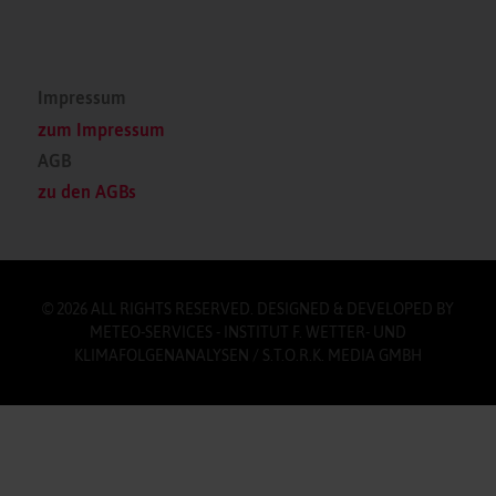
Impressum
zum Impressum
AGB
zu den AGBs
© 2026 ALL RIGHTS RESERVED. DESIGNED & DEVELOPED BY
METEO-SERVICES - INSTITUT F. WETTER- UND
KLIMAFOLGENANALYSEN / S.T.O.R.K. MEDIA GMBH