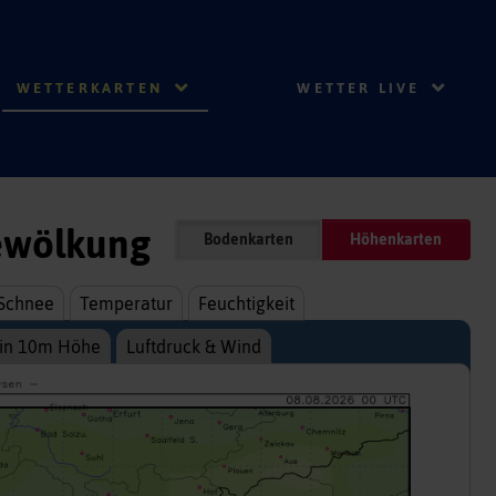
WETTERKARTEN
WETTER LIVE
ewölkung
Bodenkarten
Höhenkarten
Schnee
Temperatur
Feuchtigkeit
 in 10m Höhe
Luftdruck & Wind