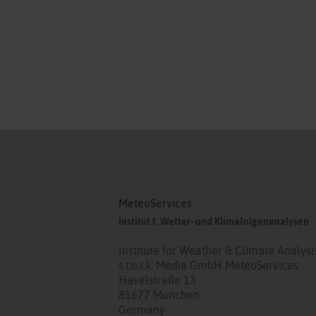
MeteoServices
Institut f. Wetter- und Klimafolgenanalysen
Institute for Weather & Climate Analysi
s.t.o.r.k. Media GmbH MeteoServices
Havelstraße 13
81677 München
Germany