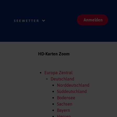
Anmelden
SEEWETTER
HD-Karten Zoom
Europa Zentral
Deutschland
Norddeutschland
Süddeutschland
Bodensee
Sachsen
Bayern
Hessen