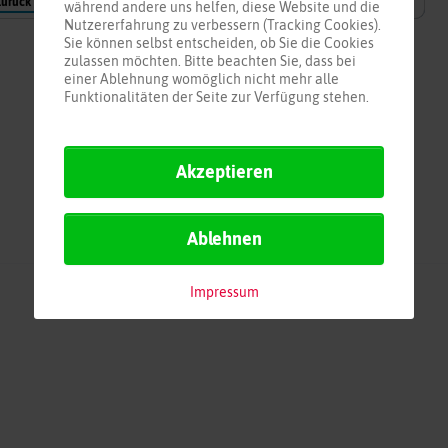
Zurück
Weiter
Neu laden
während andere uns helfen, diese Website und die
Nutzererfahrung zu verbessern (Tracking Cookies).
Sie können selbst entscheiden, ob Sie die Cookies
zulassen möchten. Bitte beachten Sie, dass bei
einer Ablehnung womöglich nicht mehr alle
Funktionalitäten der Seite zur Verfügung stehen.
Akzeptieren
Ablehnen
Impressum