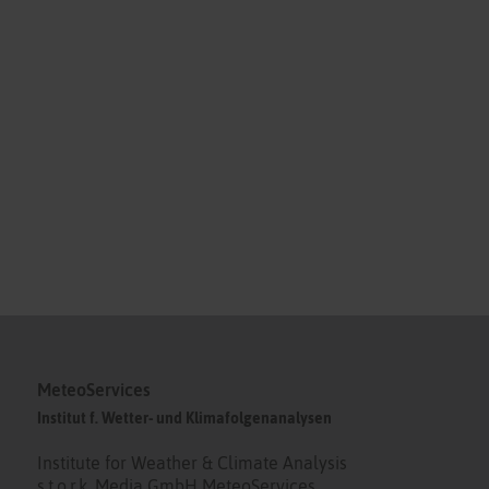
MeteoServices
Institut f. Wetter- und Klimafolgenanalysen
Institute for Weather & Climate Analysis
s.t.o.r.k. Media GmbH MeteoServices