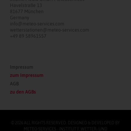
Havelstraße 13
81677 München
Germany
info@meteo-services.com
wetterstationen@meteo-services.com
+49 89 58961557
Impressum
zum Impressum
AGB
zu den AGBs
© 2026 ALL RIGHTS RESERVED. DESIGNED & DEVELOPED BY
METEO-SERVICES - INSTITUT F. WETTER- UND