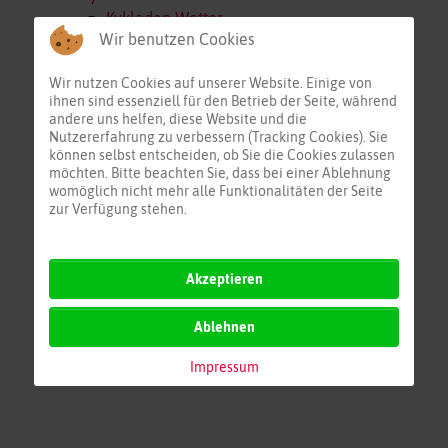
Kykladen Wetter
Wir benutzen Cookies
Dodekanes
Rhodos
Wir nutzen Cookies auf unserer Website. Einige von
Antalya
ihnen sind essenziell für den Betrieb der Seite, während
Zypern
andere uns helfen, diese Website und die
Israel/Ägypten
Nutzererfahrung zu verbessern (Tracking Cookies). Sie
können selbst entscheiden, ob Sie die Cookies zulassen
Ägäis
möchten. Bitte beachten Sie, dass bei einer Ablehnung
Türk.-Zyp.-Isr.
womöglich nicht mehr alle Funktionalitäten der Seite
Adria
zur Verfügung stehen.
Kors/Sar/Tun
Mittelmeer Zentral
Akzeptieren
Ablehnen
Impressum