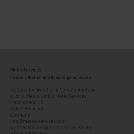
MeteoServices
Institut f. Wetter- und Klimafolgenanalysen
Institute for Weather & Climate Analysis
s.t.o.r.k. Media GmbH MeteoServices
Havelstraße 13
81677 München
Germany
info@meteo-services.com
wetterstationen@meteo-services.com
+49 89 58961557