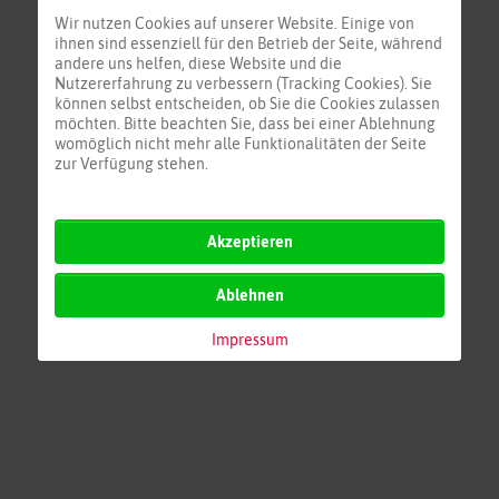
Alpenraum
Wir nutzen Cookies auf unserer Website. Einige von
Frankreich
ihnen sind essenziell für den Betrieb der Seite, während
andere uns helfen, diese Website und die
BeNeLux
Nutzererfahrung zu verbessern (Tracking Cookies). Sie
Europa Nord
können selbst entscheiden, ob Sie die Cookies zulassen
Europa Ost
möchten. Bitte beachten Sie, dass bei einer Ablehnung
womöglich nicht mehr alle Funktionalitäten der Seite
Europa Süd
zur Verfügung stehen.
Akzeptieren
Ablehnen
Impressum