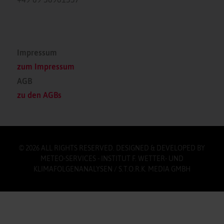
Impressum
zum Impressum
AGB
zu den AGBs
© 2026 ALL RIGHTS RESERVED. DESIGNED & DEVELOPED BY
METEO-SERVICES - INSTITUT F. WETTER- UND
KLIMAFOLGENANALYSEN / S.T.O.R.K. MEDIA GMBH