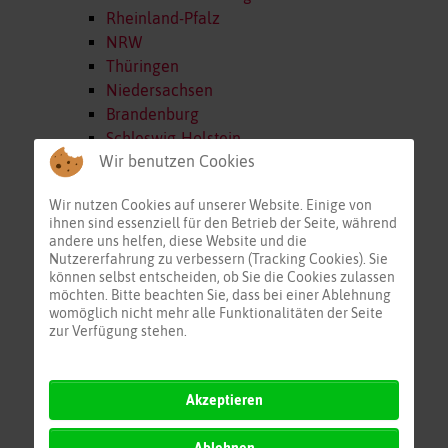
Rheinland-Pfalz
NRW
Thüringen
Niedersachsen
Brandenburg
Schleswig-Holstein
Wir benutzen Cookies
Sachsen-Anhalt
Mecklenburg-Vorp.
Wir nutzen Cookies auf unserer Website. Einige von
Österreich
ihnen sind essenziell für den Betrieb der Seite, während
Schweiz
andere uns helfen, diese Website und die
Alpenraum
Nutzererfahrung zu verbessern (Tracking Cookies). Sie
können selbst entscheiden, ob Sie die Cookies zulassen
Frankreich
möchten. Bitte beachten Sie, dass bei einer Ablehnung
BeNeLux
womöglich nicht mehr alle Funktionalitäten der Seite
Europa Nord
zur Verfügung stehen.
Europa Ost
Europa Süd
Akzeptieren