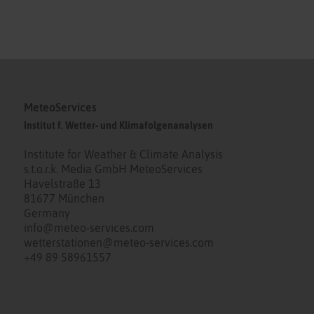
MeteoServices
Institut f. Wetter- und Klimafolgenanalysen
Institute for Weather & Climate Analysis
s.t.o.r.k. Media GmbH MeteoServices
Havelstraße 13
81677 München
Germany
info@meteo-services.com
wetterstationen@meteo-services.com
+49 89 58961557