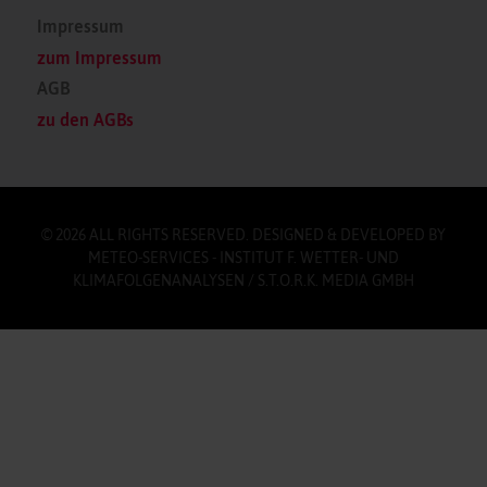
Impressum
zum Impressum
AGB
zu den AGBs
© 2026 ALL RIGHTS RESERVED. DESIGNED & DEVELOPED BY
METEO-SERVICES - INSTITUT F. WETTER- UND
KLIMAFOLGENANALYSEN / S.T.O.R.K. MEDIA GMBH