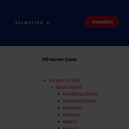
Anmelden
SEEWETTER
HD-Karten Zoom
Europa Zentral
Deutschland
Norddeutschland
Süddeutschland
Bodensee
Sachsen
Bayern
Hessen