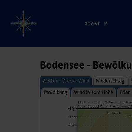
START
Bodensee - Bewölk
Wolken - Druck - Wind
Niederschlag
Bewölkung
Wind in 10m Höhe
Böen