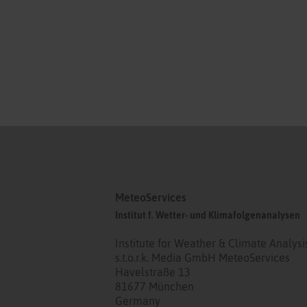
MeteoServices
Institut f. Wetter- und Klimafolgenanalysen
Institute for Weather & Climate Analysi
s.t.o.r.k. Media GmbH MeteoServices
Havelstraße 13
81677 München
Germany