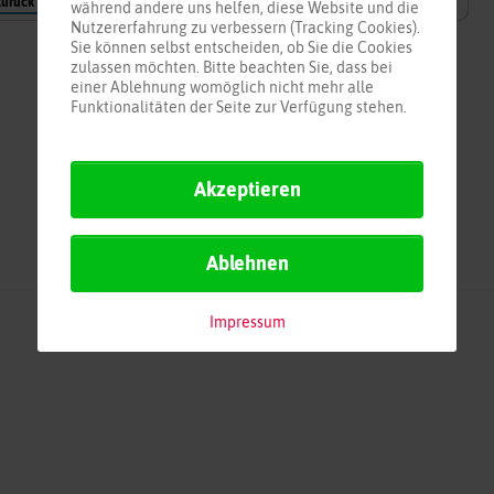
Zurück
Weiter
Neu laden
während andere uns helfen, diese Website und die
Nutzererfahrung zu verbessern (Tracking Cookies).
Sie können selbst entscheiden, ob Sie die Cookies
zulassen möchten. Bitte beachten Sie, dass bei
einer Ablehnung womöglich nicht mehr alle
Funktionalitäten der Seite zur Verfügung stehen.
Akzeptieren
Ablehnen
Impressum