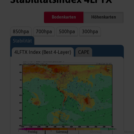
Bodenkarten
Höhenkarten
850hpa
700hpa
500hpa
300hpa
Stabilität
4LFTX Index (Best 4-Layer)
CAPE