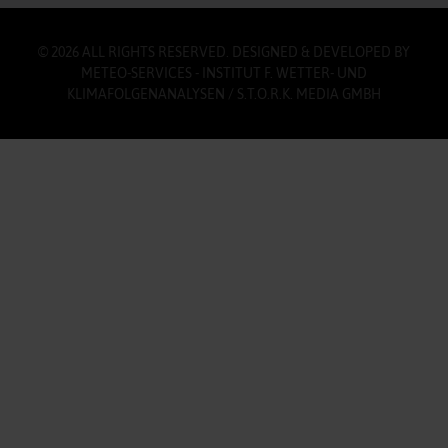
© 2026 ALL RIGHTS RESERVED. DESIGNED & DEVELOPED BY
METEO-SERVICES - INSTITUT F. WETTER- UND
KLIMAFOLGENANALYSEN / S.T.O.R.K. MEDIA GMBH