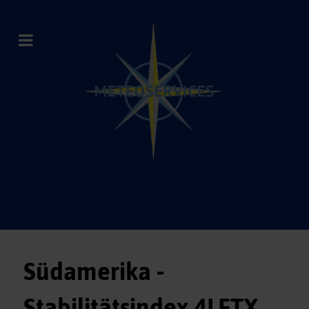
Südamerika -
Stabilitätsindex 4LFTX